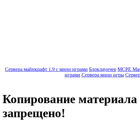
Сервера майнкрафт 1.9 с мини играми
Блоклаунчер
MCPE Mas
играми
Сервера мини игры
Серве
Копирование материала с
запрещено!