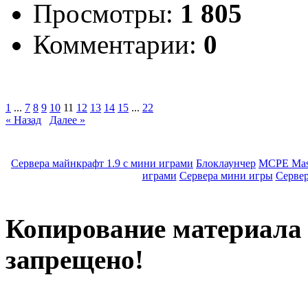
Просмотры:
1 805
Комментарии:
0
1
...
7
8
9
10
11
12
13
14
15
...
22
« Назад
Далее »
Сервера майнкрафт 1.9 с мини играми
Блоклаунчер
MCPE Mas
играми
Сервера мини игры
Серве
Копирование материала с
запрещено!