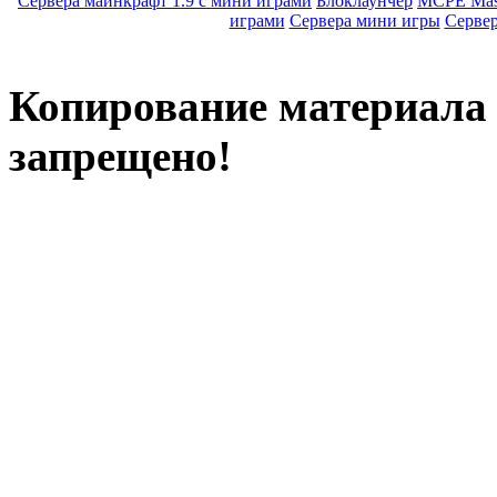
Сервера майнкрафт 1.9 с мини играми
Блоклаунчер
MCPE Mas
играми
Сервера мини игры
Серве
Копирование материала с
запрещено!