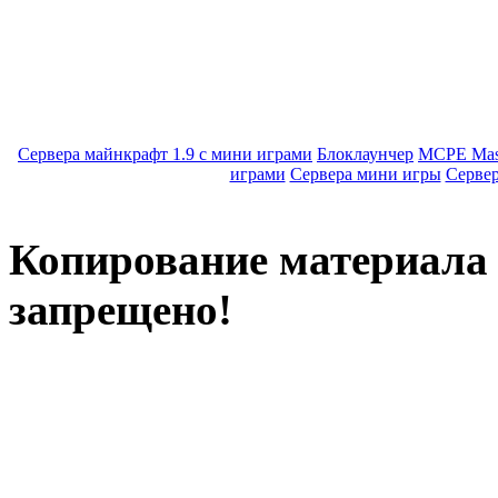
Сервера майнкрафт 1.9 с мини играми
Блоклаунчер
MCPE Mas
играми
Сервера мини игры
Серве
Копирование материала с
запрещено!