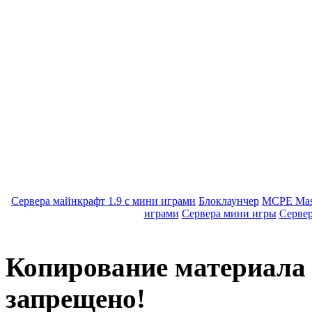
Сервера майнкрафт 1.9 с мини играми
Блоклаунчер
MCPE Mas
играми
Сервера мини игры
Серве
Копирование материала с
запрещено!