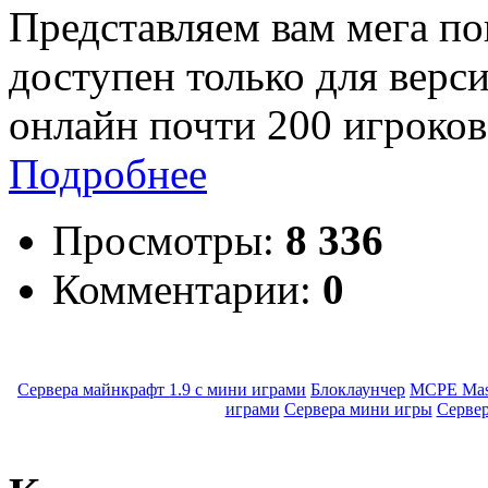
Представляем вам мега по
доступен только для верси
онлайн почти 200 игроков.
Подробнее
Просмотры:
8 336
Комментарии:
0
Сервера майнкрафт 1.9 с мини играми
Блоклаунчер
MCPE Mas
играми
Сервера мини игры
Серве