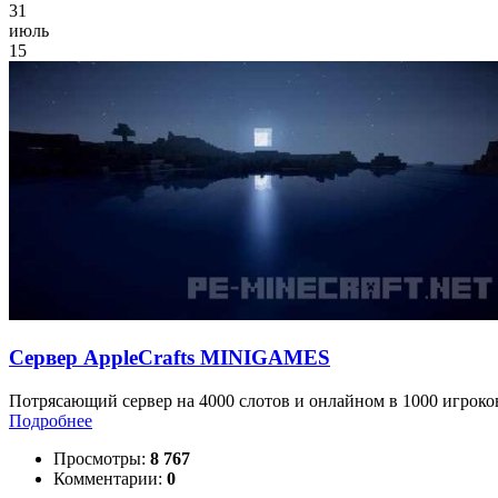
31
июль
15
Сервер AppleCrafts MINIGAMES
Потрясающий сервер на 4000 слотов и онлайном в 1000 игроков
Подробнее
Просмотры:
8 767
Комментарии:
0