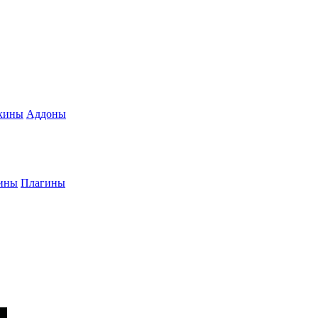
кины
Аддоны
ины
Плагины