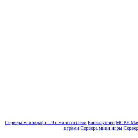
Сервера майнкрафт 1.9 с мини играми
Блоклаунчер
MCPE Mas
играми
Сервера мини игры
Серве