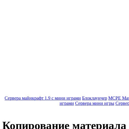
Сервера майнкрафт 1.9 с мини играми
Блоклаунчер
MCPE Mas
играми
Сервера мини игры
Серве
Копирование материала с