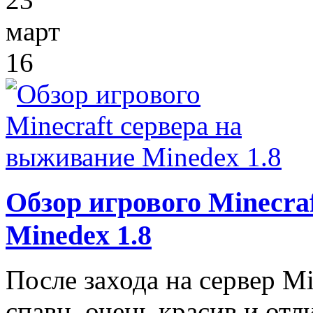
март
16
Обзор игрового Minecra
Minedex 1.8
После захода на сервер M
спавн, очень красив и отл