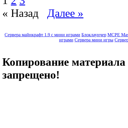
1
2
3
« Назад
Далее »
Сервера майнкрафт 1.9 с мини играми
Блоклаунчер
MCPE Mas
играми
Сервера мини игры
Серве
Копирование материала с
запрещено!