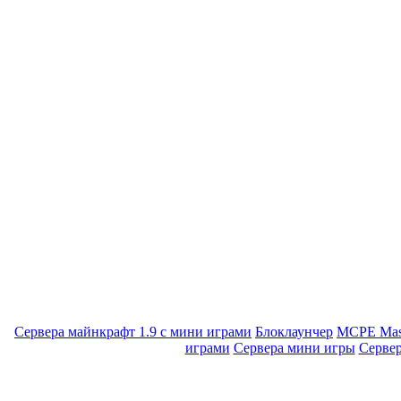
Сервера майнкрафт 1.9 с мини играми
Блоклаунчер
MCPE Mas
играми
Сервера мини игры
Серве