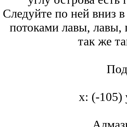
Следуйте по ней вниз 
потоками лавы, лавы,
так же т
Под
х: (-105) 
Алмаз