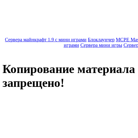
Сервера майнкрафт 1.9 с мини играми
Блоклаунчер
MCPE Mas
играми
Сервера мини игры
Серве
Копирование материала с
запрещено!