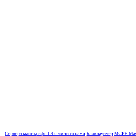
Сервера майнкрафт 1.9 с мини играми
Блоклаунчер
MCPE Mas