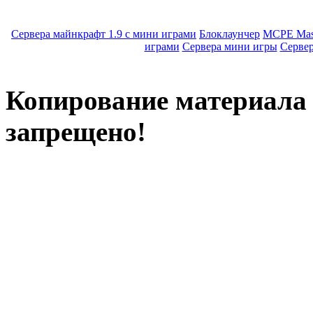
Сервера майнкрафт 1.9 с мини играми
Блоклаунчер
MCPE Mas
играми
Сервера мини игры
Серве
Копирование материала с
запрещено!