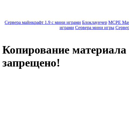
Сервера майнкрафт 1.9 с мини играми
Блоклаунчер
MCPE Mas
играми
Сервера мини игры
Серве
Копирование материала с
запрещено!