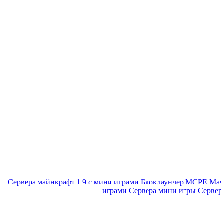
Сервера майнкрафт 1.9 с мини играми
Блоклаунчер
MCPE Mas
играми
Сервера мини игры
Серве