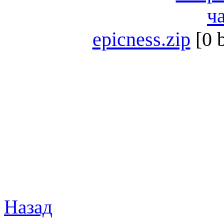
epicness.zip
[0 
Назад