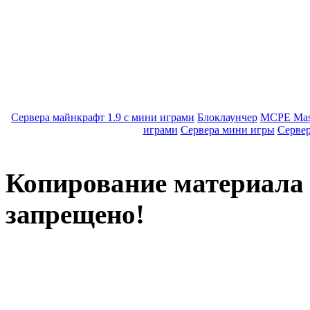
Сервера майнкрафт 1.9 с мини играми
Блоклаунчер
MCPE Mas
играми
Сервера мини игры
Серве
Копирование материала с
запрещено!