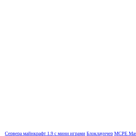
Сервера майнкрафт 1.9 с мини играми
Блоклаунчер
MCPE Mas