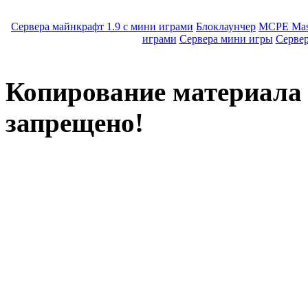
Сервера майнкрафт 1.9 с мини играми
Блоклаунчер
MCPE Mas
играми
Сервера мини игры
Серве
Копирование материала с
запрещено!