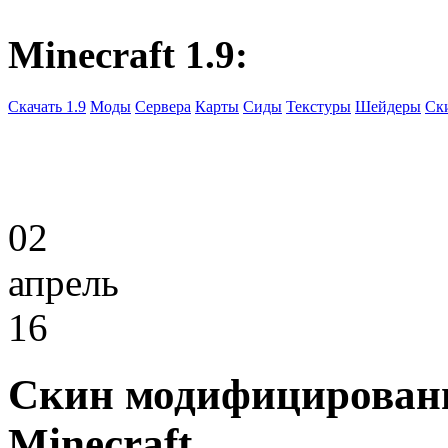
Minecraft 1.9:
Скачать 1.9
Моды
Сервера
Карты
Сиды
Текстуры
Шейдеры
Ск
02
апрель
16
Скин модифицированн
Minecraft