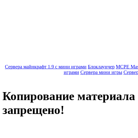
Сервера майнкрафт 1.9 с мини играми
Блоклаунчер
MCPE Mas
играми
Сервера мини игры
Серве
Копирование материала с
запрещено!