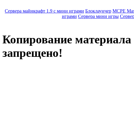
Сервера майнкрафт 1.9 с мини играми
Блоклаунчер
MCPE Mas
играми
Сервера мини игры
Серве
Копирование материала с
запрещено!