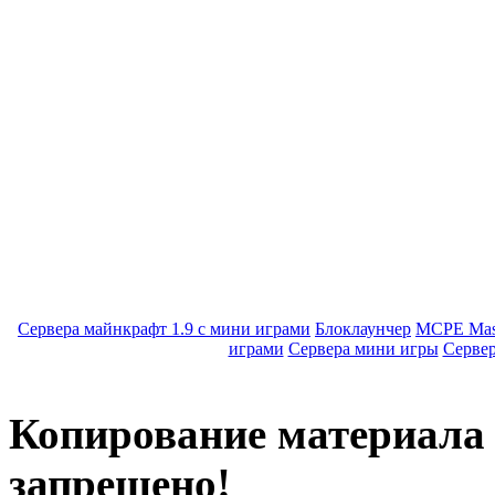
Сервера майнкрафт 1.9 с мини играми
Блоклаунчер
MCPE Mas
играми
Сервера мини игры
Серве
Копирование материала с
запрещено!