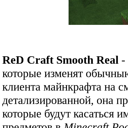
ReD Craft Smooth Real
-
которые изменят обычныю
клиента майнкрафта на см
детализированной, она п
которые будут касаться и
предметов в
Minecraft Poc