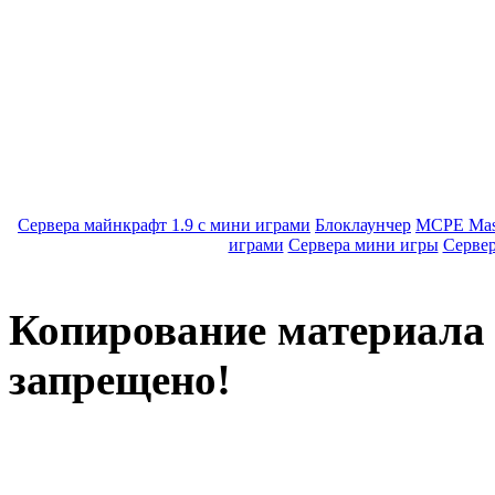
Сервера майнкрафт 1.9 с мини играми
Блоклаунчер
MCPE Mas
играми
Сервера мини игры
Серве
Копирование материала с
запрещено!