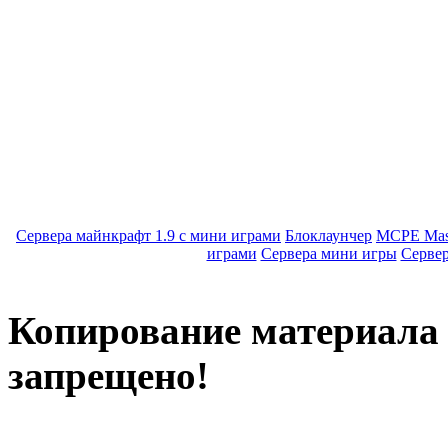
Сервера майнкрафт 1.9 с мини играми
Блоклаунчер
MCPE Mas
играми
Сервера мини игры
Серве
Копирование материала с
запрещено!