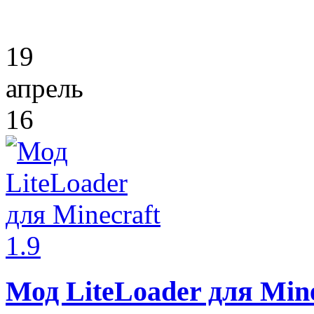
19
апрель
16
Мод LiteLoader для Mine