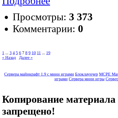
Подробнее
Просмотры:
3 373
Комментарии:
0
1
...
3
4
5
6
7
8
9
10
11
...
19
« Назад
Далее »
Сервера майнкрафт 1.9 с мини играми
Блоклаунчер
MCPE Mas
играми
Сервера мини игры
Серве
Копирование материала с
запрещено!