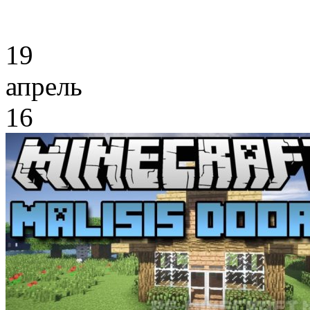
19
апрель
16