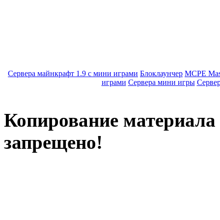
Сервера майнкрафт 1.9 с мини играми
Блоклаунчер
MCPE Mas
играми
Сервера мини игры
Серве
Копирование материала с
запрещено!