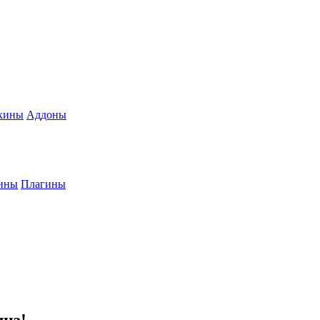
кины
Аддоны
ины
Плагины
лиз!