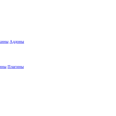
кины
Аддоны
ины
Плагины