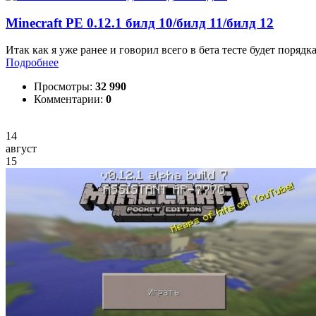
Minecraft PE 0.12.1 билд 10/билд 11/билд 12
Итак как я уже ранее и говорил всего в бета тесте будет порядка
Подробнее
Просмотры:
32 990
Комментарии:
0
14
август
15