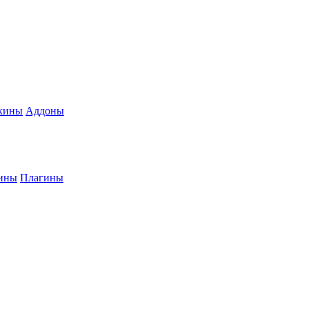
кины
Аддоны
ины
Плагины