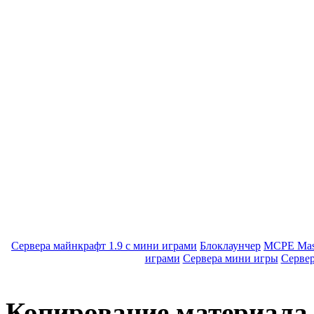
Сервера майнкрафт 1.9 с мини играми
Блоклаунчер
MCPE Mas
играми
Сервера мини игры
Серве
Копирование материала с