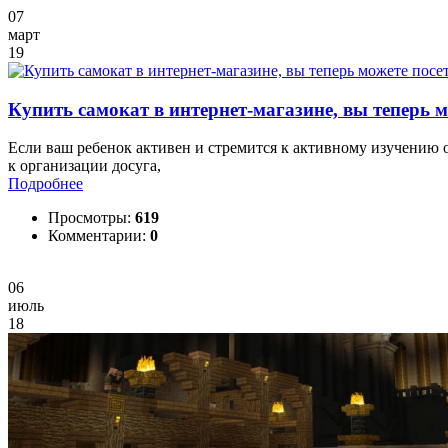
07
март
19
Купить самокат в интернет-магазине, вы теперь
Если ваш ребенок активен и стремится к активному изучению 
к организации досуга,
Подробнее
Просмотры:
619
Комментарии:
0
06
июль
18