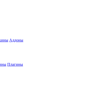
кины
Аддоны
ины
Плагины